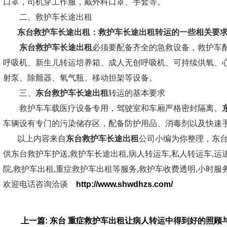
口罩，司机穿工作服，戴外科口罩、手套等。
二、救护车长途出租
东台救护车长途出租：
救护车长途出租转运的一些相关要
东台救护车长途出租
必须要配备齐全的急救设备，救护车配
呼吸机、新生儿转运培养箱、成人无创呼吸机、可持续供氧、
射泵、除颤器、氧气瓶、移动担架等设备。
三、
东台救护车长途出租
转运的基本要求
救护车车载医疗设备专用，驾驶室和车厢严格密封隔离。
车辆设有专门的污染储存区，配备防护用品、消毒剂以及快速
以上内容来自
东台救护车长途出租
公司小编为你整理，东
供东台救护车护送,救护车长途出租,病人转运车,私人转运车,运
院,救护车出租,重症救护车出租等服务,救护车收费透明,小时服务
欢迎电话咨询洽谈
http://www.shwdhzs.com/
上一篇: 东台 重症救护车出租让病人转运中得到好的照顾