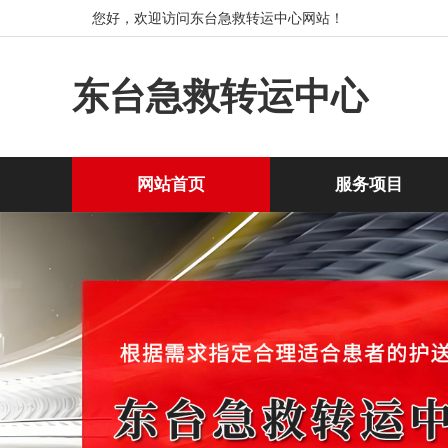
您好，欢迎访问东台急救转运中心网站！
东台急救转运中心
网站首页
服务项目