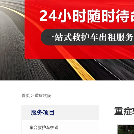
首页
>
重症转院
重症
服务项目
东台救护车护送