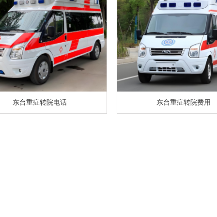
东台重症转院电话
东台重症转院费用