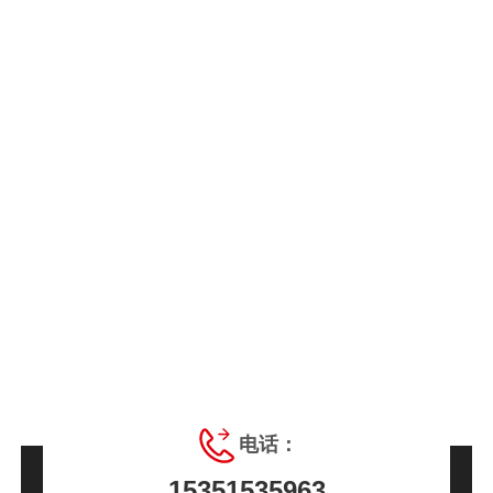
电话：
15351535963