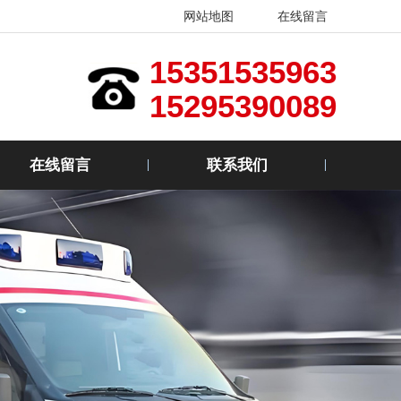
网站地图
在线留言
15351535963
15295390089
在线留言
联系我们